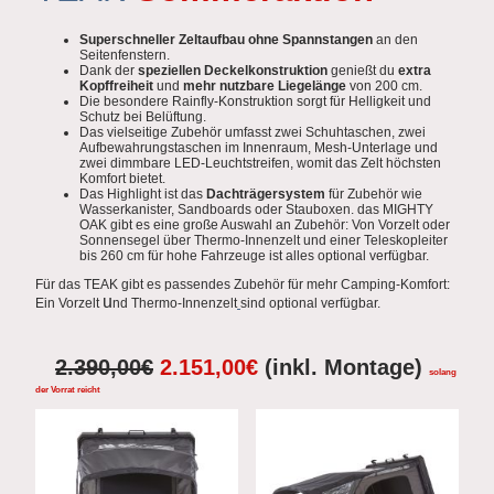
Superschneller Zeltaufbau ohne Spannstangen
an den
Seitenfenstern.
Dank der
speziellen Deckelkonstruktion
genießt du
extra
Kopffreiheit
und
mehr nutzbare Liegelänge
von 200 cm.
Die besondere Rainfly-Konstruktion sorgt für Helligkeit und
Schutz bei Belüftung.
Das vielseitige Zubehör umfasst zwei Schuhtaschen, zwei
Aufbewahrungstaschen im Innenraum, Mesh-Unterlage und
zwei dimmbare LED-Leuchtstreifen, womit das Zelt höchsten
Komfort bietet.
Das Highlight ist das
Dachträgersystem
für Zubehör wie
Wasserkanister, Sandboards oder Stauboxen. das MIGHTY
OAK gibt es eine große Auswahl an Zubehör: Von Vorzelt oder
Sonnensegel über Thermo-Innenzelt und einer Teleskopleiter
bis 260 cm für hohe Fahrzeuge ist alles optional verfügbar.
Für das TEAK gibt es passendes Zubehör für mehr Camping-Komfort:
u
Ein Vorzelt
nd Thermo-Innenzelt
sind optional verfügbar.
2.390,00€
2.151,00€
(inkl. Montage)
solang
der Vorrat reicht