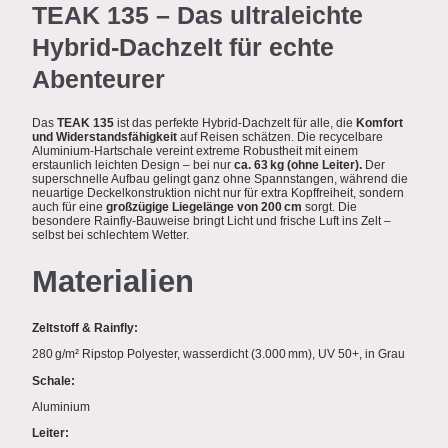
TEAK 135 – Das ultraleichte
Hybrid-Dachzelt für echte
Abenteurer
Das
TEAK 135
ist das perfekte Hybrid-Dachzelt für alle, die
Komfort
und Widerstandsfähigkeit
auf Reisen schätzen. Die recycelbare
Aluminium-Hartschale vereint extreme Robustheit mit einem
erstaunlich leichten Design – bei nur
ca. 63 kg (ohne Leiter).
Der
superschnelle Aufbau gelingt ganz ohne Spannstangen, während die
neuartige Deckelkonstruktion nicht nur für extra Kopffreiheit, sondern
auch für eine
großzügige Liegelänge von 200 cm
sorgt. Die
besondere Rainfly-Bauweise bringt Licht und frische Luft ins Zelt –
selbst bei schlechtem Wetter.
Materialien
Zeltstoff & Rainfly:
280 g/m² Ripstop Polyester, wasserdicht (3.000 mm), UV 50+, in Grau
Schale:
Aluminium
Leiter: